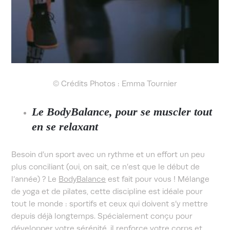
© Crédits Photos : Emma Tournier
Le BodyBalance, pour se muscler tout
en se relaxant
Besoin d’un sport avec un rythme et un effort un peu
plus conciliant (oui, on sait, ce n’est que le début de
l’année) ? Le
BodyBalance
est fait pour vous ! Mélange
de yoga et de pilates, cette discipline est idéale pour
tout le monde : sportifs et ceux qui doivent s’y mettre
depuis déjà longtemps. Spécialement conçu pour
développer votre sérénité, il renforce votre corps et