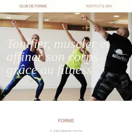
CLUB DE FORME
INSTITUT & SPA
Tonifier, muscler et
affiner son corps
grâce au fitness
FORME
2 FÉVRIER 2021