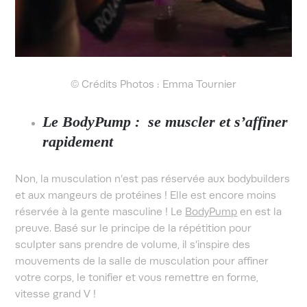
© Crédits Photos : Emma Tournier
Le BodyPump : se muscler et s’affiner
rapidement
Non, la musculation n’est pas réservée aux bodybuilders
et aux mangeurs de protéines ! Elle est encore moins
réservée à la gente masculine ! Le
BodyPump
en est la
preuve. Basé sur le principe de la répétition pour
sculpter sans prendre de volume, il s’inspire des
mouvements de la salle de musculation pour affiner
votre corps, le tonifier et vous remettre en forme,
vitesse grand V !